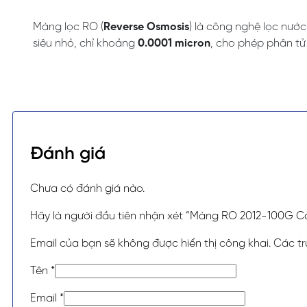
Màng lọc RO (
Reverse Osmosis
) là công nghệ lọc nướ
siêu nhỏ, chỉ khoảng
0.0001 micron
, cho phép phân tử 
Đánh giá
Chưa có đánh giá nào.
Hãy là người đầu tiên nhận xét “Màng RO 2012-100G 
Email của bạn sẽ không được hiển thị công khai.
Các t
Tên
*
Email
*