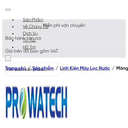
Sản Phẩm
Miễn phí vận chuyển
Về Chúng Tôi
Dịch Vụ
Bảo hành tận nơi
Tin Tức
Hỗ Trợ
Giá trên đã bao gồm VAT
Tìm
Trang chủ
/
Sản phẩm
/
Linh Kiện Máy Lọc Nước
/
Màng
kiếm