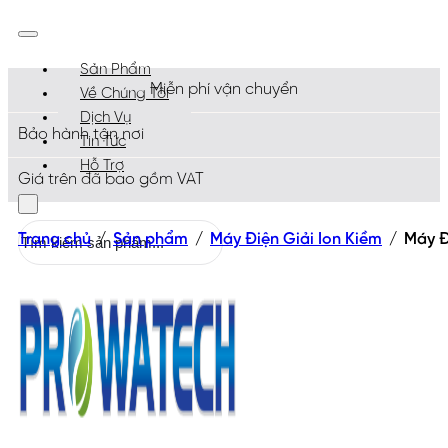
Sản Phẩm
Miễn phí vận chuyển
Về Chúng Tôi
Dịch Vụ
Bảo hành tận nơi
Tin Tức
Hỗ Trợ
Giá trên đã bao gồm VAT
Tìm
Trang chủ
/
Sản phẩm
/
Máy Điện Giải Ion Kiềm
/
Máy Đ
kiếm