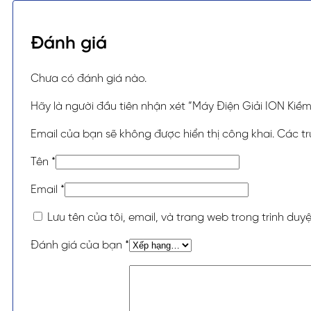
Đánh giá
Chưa có đánh giá nào.
Hãy là người đầu tiên nhận xét “Máy Điện Giải ION Kiề
Email của bạn sẽ không được hiển thị công khai.
Các t
Tên
*
Email
*
Lưu tên của tôi, email, và trang web trong trình duyệ
Đánh giá của bạn
*