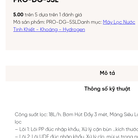
PRO-DG-5SL
5.00
trên 5 dựa trên
1
đánh giá
Mã sản phẩm:
PRO-DG-5SL
Danh mục:
Máy Lọc Nước
Tinh Khiết - Khoáng - Hydrogen
Mô tả
Thông số kỹ thuật
Công suất lọc: 18L/h. Bơm Hút Đẩy 3 mét, Màng Siêu Lọ
lọc
– Lõi 1: Lõi PP đúc nhập khẩu, Xử lý cặn bùn …kích thướ
– Lõi 2: Lõi UDF đúc nhập khẩu. Xứ lý clo, mùi vị..trong 