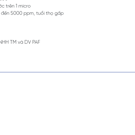
ớc trên 1 micro
 đến 5000 ppm, tuổi thọ gấp
 TNHH TM và DV PAF