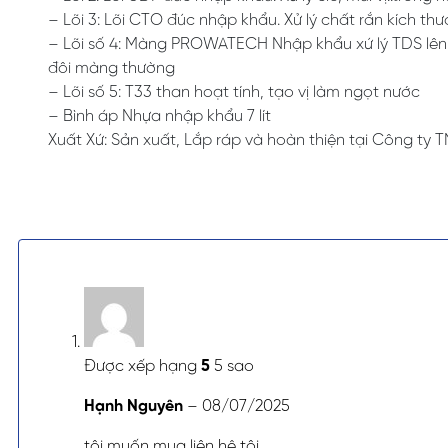
– Lõi 3: Lõi CTO đúc nhập khẩu. Xử lý chất rắn kích thư
– Lõi số 4: Màng PROWATECH Nhập khẩu xứ lý TDS lên
đôi màng thường
– Lõi số 5: T33 than hoạt tính, tạo vị làm ngọt nước
– Bình áp Nhựa nhập khẩu 7 lít
Xuất Xứ: Sản xuất, Lắp ráp và hoàn thiện tại Công ty
Được xếp hạng
5
5 sao
Hạnh Nguyên
–
08/07/2025
tôi muốn mua liên hệ tôi