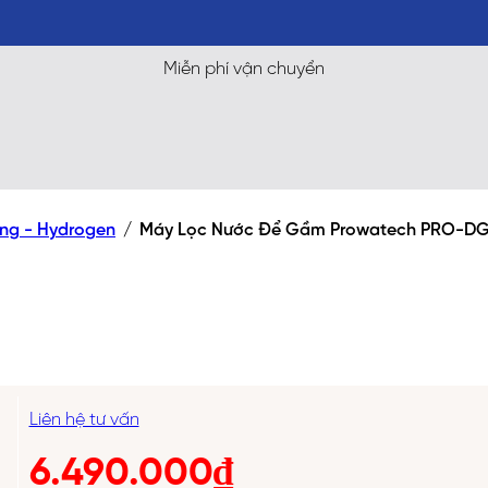
Miễn phí vận chuyển
áng - Hydrogen
/
Máy Lọc Nước Để Gầm Prowatech PRO-D
Liên hệ tư vấn
6.490.000
₫