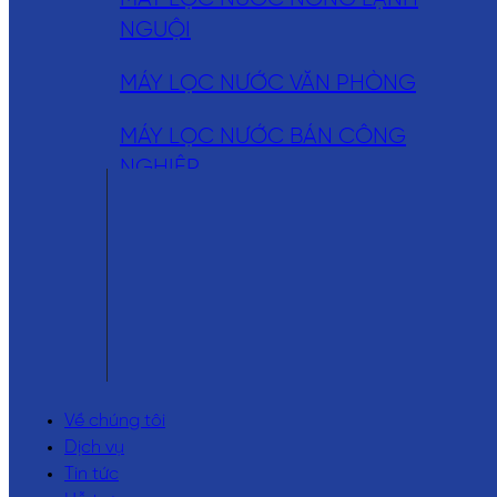
NGUỘI
MÁY LỌC NƯỚC VĂN PHÒNG
MÁY LỌC NƯỚC BÁN CÔNG
NGHIỆP
MÁY LỌC NƯỚC NÓNG LẠNH
BÁN CÔNG NGHIỆP
MÁY LỌC NƯỚC CÔNG NGHIỆP
LINH KIỆN MÁY LỌC NƯỚC
Về chúng tôi
Dịch vụ
Tin tức