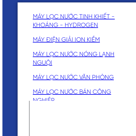
MÁY LỌC NƯỚC TINH KHIẾT -
KHOÁNG - HYDROGEN
MÁY ĐIỆN GIẢI ION KIỀM
MÁY LỌC NƯỚC NÓNG LẠNH
NGUỘI
MÁY LỌC NƯỚC VĂN PHÒNG
MÁY LỌC NƯỚC BÁN CÔNG
NGHIỆP
MÁY LỌC NƯỚC NÓNG LẠNH BÁN
CÔNG NGHIỆP