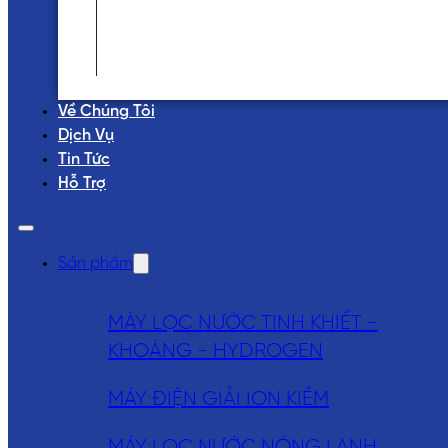
MÁY LỌC NƯỚC CÔNG NGHIỆP
LINH KIỆN MÁY LỌC NƯỚC
Về Chúng Tôi
Dịch Vụ
Tin Tức
Hỗ Trợ
Sản phẩm
MÁY LỌC NƯỚC TINH KHIẾT -
KHOÁNG - HYDROGEN
MÁY ĐIỆN GIẢI ION KIỀM
MÁY LỌC NƯỚC NÓNG LẠNH