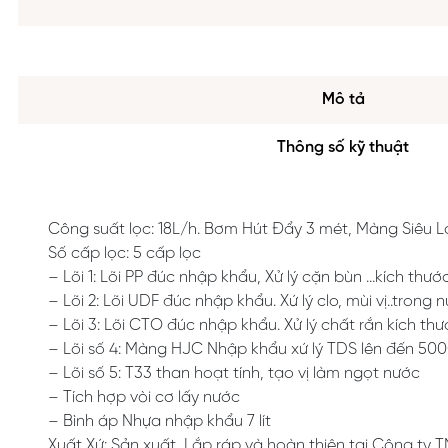
Mô tả
Thông số kỹ thuật
Công suất lọc: 18L/h. Bơm Hút Đẩy 3 mét, Màng Siêu L
Số cấp lọc: 5 cấp lọc
– Lõi 1: Lõi PP đúc nhập khẩu, Xử lý cặn bùn …kích thướ
– Lõi 2: Lõi UDF đúc nhập khẩu. Xứ lý clo, mùi vị..trong 
– Lõi 3: Lõi CTO đúc nhập khẩu. Xử lý chất rắn kích thư
– Lõi số 4: Màng HJC Nhập khẩu xứ lý TDS lên đến 50
– Lõi số 5: T33 than hoạt tính, tạo vị làm ngọt nước
– Tích hợp vòi cơ lấy nước
– Bình áp Nhựa nhập khẩu 7 lít
Xuất Xứ: Sản xuất, Lắp ráp và hoàn thiện tại Công ty