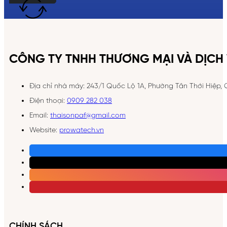
CÔNG TY TNHH THƯƠNG MẠI VÀ DỊCH 
Địa chỉ nhà máy: 243/1 Quốc Lộ 1A, Phường Tân Thới Hiệp,
Điện thoại:
0909 282 038
Email:
thaisonpaf@gmail.com
Website:
prowatech.vn
CHÍNH SÁCH