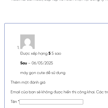
Được xếp hạng
5
5 sao
Sau
–
06/05/2025
máy gọn cute dễ sử dụng
Thêm một đánh giá
Email của bạn sẽ không được hiển thị công khai.
Các t
Tên
*