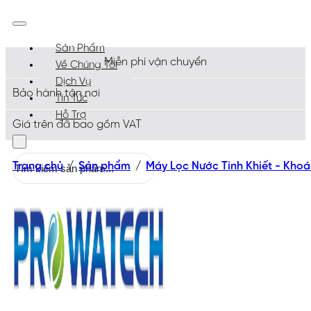
Sản Phẩm
Miễn phí vận chuyển
Về Chúng Tôi
Dịch Vụ
Bảo hành tận nơi
Tin Tức
Hỗ Trợ
Giá trên đã bao gồm VAT
Tìm
Trang chủ
/
Sản phẩm
/
Máy Lọc Nước Tinh Khiết - Kho
kiếm