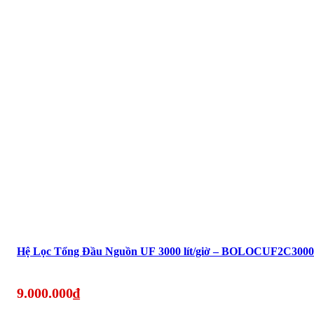
Hệ Lọc Tổng Đầu Nguồn UF 3000 lít/giờ – BOLOCUF2C300
9.000.000
₫