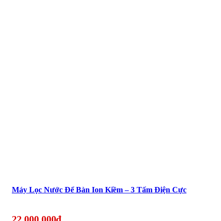
Máy Lọc Nước Để Bàn Ion Kiềm – 3 Tấm Điện Cực
22.000.000
₫