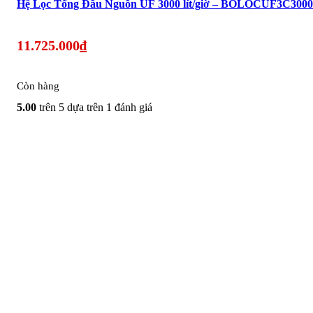
Hệ Lọc Tổng Đầu Nguồn UF 3000 lít/giờ – BOLOCUF3C300
11.725.000
₫
Còn hàng
5.00
trên 5 dựa trên
1
đánh giá