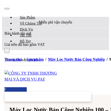
Sản Phẩm
Miễn phí vận chuyển
Về Chúng Tôi
Dịch Vụ
Bảo hành tận nơi
Tin Tức
Hỗ Trợ
Giá trên đã bao gồm VAT
Tìm
Trang chủ
/
Sản phẩm
/
Máy Lọc Nước Bán Công Nghiệp
/
kiếm
0
Máy Lọc Nước Bán Công Nghiệp 100 – 