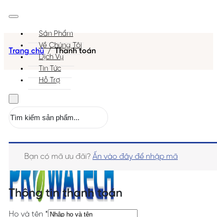
Sản Phẩm
Về Chúng Tôi
Trang chủ
/
Thanh toán
Dịch Vụ
Tin Tức
Hỗ Trợ
Tìm
kiếm
Bạn có mã ưu đãi?
Ấn vào đây để nhập mã
Thông tin thanh toán
Họ và tên
*